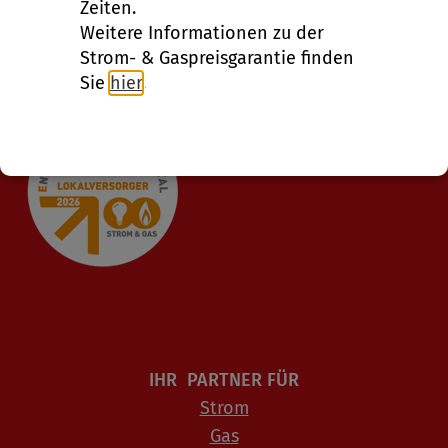
Zeiten.
Tel. 0 52 81/915-0
Weitere Informationen zu der
Fax 0 52 81/915-146
Strom- & Gaspreisgarantie finden
Sie
hier
.
IHR PARTNER FÜR
Strom
Gas