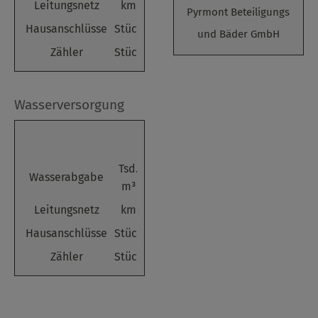
Leitungsnetz
km
118,1
118,1
118,1
118,
Pyrmont Beteiligungs
Hausanschlüsse
Stück
3.739
3.745
3.751
3.74
und Bäder GmbH
Zähler
Stück
4.025
4.030
4.021
4.03
Wasserversorgung
2024
2023
2022
2021
2020
Tsd.
Wasserabgabe
1.350
1.375
1.467
1.456
1.486
m³
Leitungsnetz
km
203,1
205,4
205,4
203,1
202,3
Hausanschlüsse
Stück
5.614
5.626
5.629
5.581
5.573
Zähler
Stück
9.913
9.898
9.858
9.798
9.742