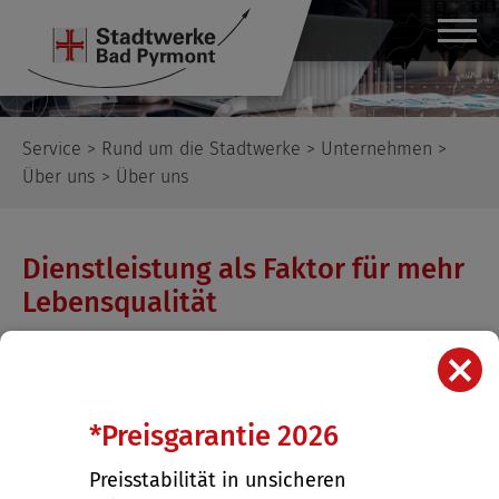
Service
>
Rund um die Stadtwerke
>
Unternehmen
>
Über uns
> Über uns
Dienstleistung als Faktor für mehr
Lebensqualität
X
*Preisgarantie 2026
Preisstabilität in unsicheren