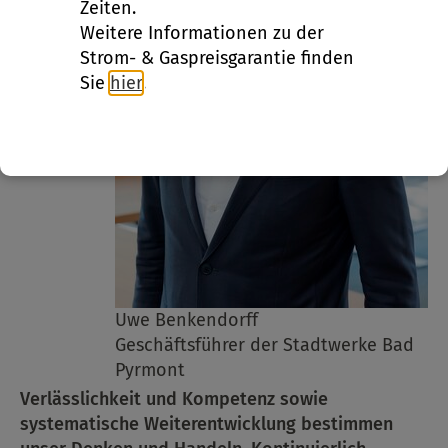
Zeiten.
Weitere Informationen zu der
Strom- & Gaspreisgarantie finden
Sie
hier
.
Uwe Benkendorff
Geschäftsführer der Stadtwerke Bad
Pyrmont
Verlässlichkeit und Kompetenz sowie
systematische Weiterentwicklung bestimmen