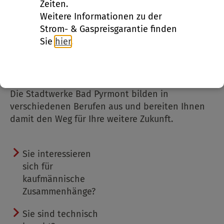
Zeiten.
kompetenter Ausbildungsbetrieb in der Region
Weitere Informationen zu der
etabliert. Dabei fördern wir handwerkliches
Strom- & Gaspreisgarantie finden
Geschick genauso wie kaufmännisches Talent.
Sie
hier
.
Mit großem Engagement sorgen wir für
qualifizierten und eigenständigen
Fachkräftenachwuchs.
Die Stadtwerke Bad Pyrmont bilden in
verschiedenen Berufen aus und bereiten Ihnen
damit den Weg für Ihre weitere Zukunft.
Sie interessieren
sich für
kaufmännische
Zusammenhänge?
Sie sind technisch