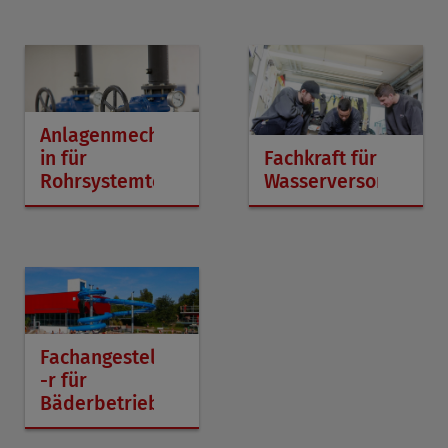
Anlagenmechaniker/-
Fachkraft für
in für
Wasserversorgungst
Rohrsystemtechnik
Fachangestellte/
-r für
Bäderbetriebe