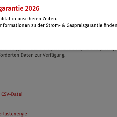
garantie 2026
ilität in unsicheren Zeiten.
Informationen zu der Strom- & Gaspreisgarantie finde
 den Vorgaben des Energiewirtschaftsgesetzes (EnWG)
orderten Daten zur Verfügung.
s
CSV-Datei
rlustenergie