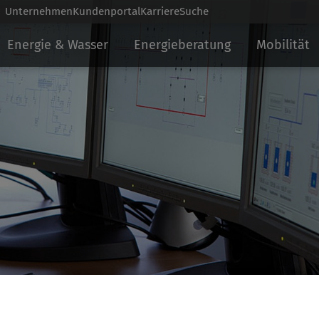
Unternehmen
Kundenportal
Karriere
Suche
Energie & Wasser
Energieberatung
Mobilität