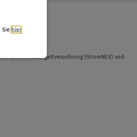
n Sie
hier
.
, der Stromnetzentgeltverordnung (StromNEV) und