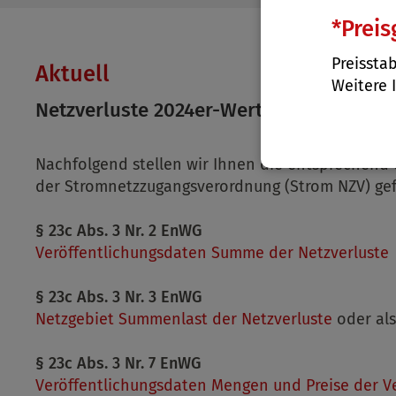
*Preis
Preisstab
Aktuell
Weitere 
Netzverluste 2024er-Werte
Nachfolgend stellen wir Ihnen die entsprechend
der Stromnetzzugangsverordnung (Strom NZV) gef
§ 23c Abs. 3 Nr. 2 EnWG
Veröffentlichungsdaten Summe der Netzverluste
§ 23c Abs. 3 Nr. 3 EnWG
Netzgebiet Summenlast der Netzverluste
oder al
§ 23c Abs. 3 Nr. 7 EnWG
Veröffentlichungsdaten Mengen und Preise der Ve