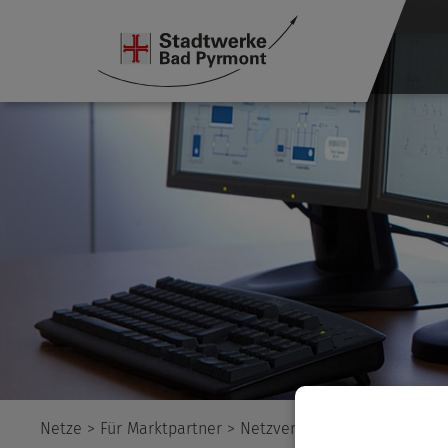
Netze
>
Für Marktpartner
>
Netzverluste
> Vorjahr