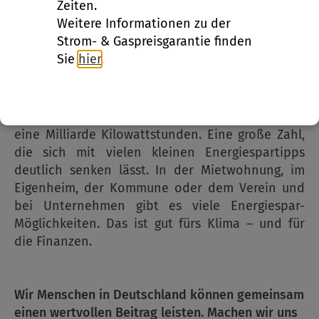
Zeiten.
Weitere Informationen zu der
Die 41 Millionen Haushalte in Deutschland
Strom- & Gaspreisgarantie finden
verbrauchen jährlich rund 670 Terawattstunden
Sie
hier
.
Energie für Wärme und Strom. Dazu kommen
weitere 1000 Terawattstunden Energieverbrauch
pro Jahr bei Industrie, Gewerbe, Handel und im
Dienstleistungsbereich. Eine Terawattstunde sind
eine Milliarde Kilowattstunden. Eine große Zahl,
die sich mit vielen kleinen Energiespartipps
deutlich senken lässt. In der Mietwohnung, im
Eigenheim, der Kommune oder dem Verein und
bei Unternehmen gibt es viele Energiespar-
Möglichkeiten. Das ist gut fürs Klima – und für
die Finanzen.
Wir Menschen in Deutschland können gemeinsam
einen wertvollen Beitrag leisten. Machen wir uns