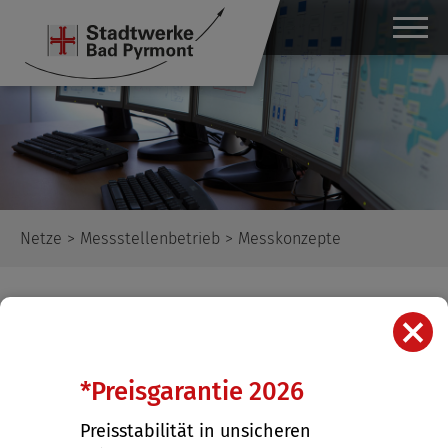
Netze
>
Messstellenbetrieb
> Messkonzepte
Messkonzepte
X
Messkonzepte unter Berücksichtigung
*Preisgarantie 2026
der eichrechtlichen Vorschriften
Preisstabilität in unsicheren